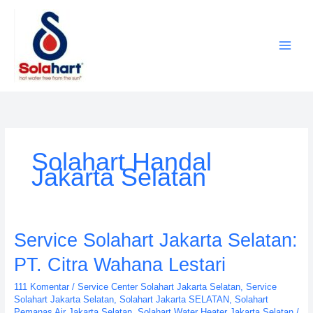
Lewati
ke
konten
Solahart Handal
Jakarta Selatan
Service
Service Solahart Jakarta Selatan:
Solahart
PT. Citra Wahana Lestari
Jakarta
Selatan:
111 Komentar
/
Service Center Solahart Jakarta Selatan
,
Service
PT.
Solahart Jakarta Selatan
,
Solahart Jakarta SELATAN
,
Solahart
Citra
Pemanas Air Jakarta Selatan
,
Solahart Water Heater Jakarta Selatan
/