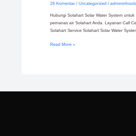
26 Komentar
/
Uncategorized
/
admininfosol
Water
System:
Hubungi Solahart Solar Water System untuk m
Distributor
pemanas air Solahart Anda. Layanan Call Ce
Resmi
Solahart Service Solahart Solar Water Syste
Solahart
Indonesia
Read More »