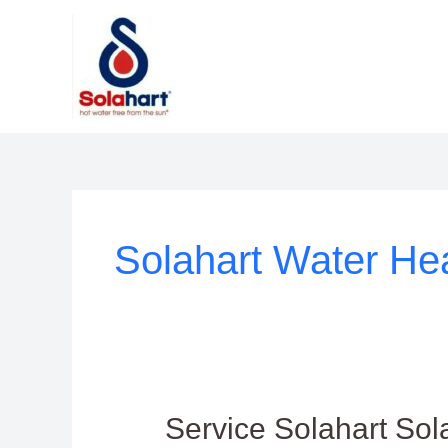
Lewati
ke
konten
Solahart Water Hea
Service
Service Solahart So
Solahart