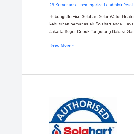
29 Komentar
/
Uncategorized
/
admininfosol
Solar
Water
Hubungi Service Solahart Solar Water Heater
Heater
kebutuhan pemanas air Solahart anda. Layan
0811-
Jakarta Bogor Depok Tangerang Bekasi. Servi
611-
457
Read More »
Solar
Water
Heater
Solahart
0811-