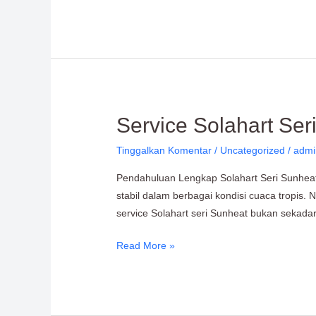
Tahun
Service
Service Solahart Se
Solahart
Tinggalkan Komentar
/
Uncategorized
/
admi
Seri
Sunheat
Pendahuluan Lengkap Solahart Seri Sunheat
Resmi
stabil dalam berbagai kondisi cuaca tropis.
&
service Solahart seri Sunheat bukan sekadar
Bergaransi
Read More »