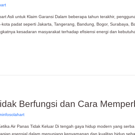
hart
rt Asli untuk Klaim Garansi Dalam beberapa tahun terakhir, pengguna
ta-kota padat seperti Jakarta, Tangerang, Bandung, Bogor, Surabaya
ningkatnya kesadaran masyarakat terhadap efisiensi energi dan kebutuha
idak Berfungsi dan Cara Memper
ninfosolahart
etika Air Panas Tidak Keluar Di tengah gaya hidup modern yang serba 
bagian esensial dalam menunjang kenyamanan dan kualitas hidup sehari-