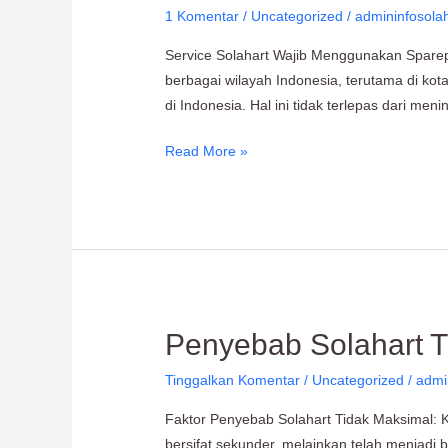
1 Komentar
/
Uncategorized
/
admininfosola
Solahart
Wajib
Service Solahart Wajib Menggunakan Sparepa
Menggunakan
berbagai wilayah Indonesia, terutama di ko
Sparepart
di Indonesia. Hal ini tidak terlepas dari me
Original?
Read More »
Penyebab
Penyebab Solahart T
Solahart
Tinggalkan Komentar
/
Uncategorized
/
admi
Tidak
Berfungsi
Faktor Penyebab Solahart Tidak Maksimal: K
dan
bersifat sekunder, melainkan telah menjadi 