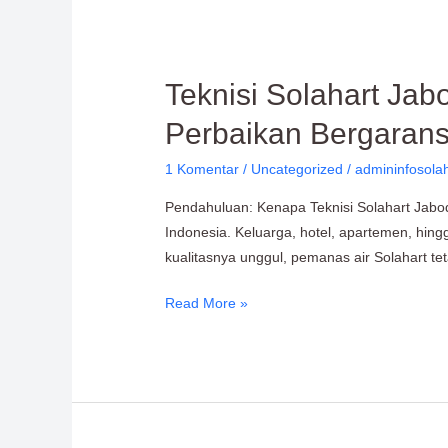
Teknisi
Teknisi Solahart Ja
Solahart
Perbaikan Bergarans
Jabodetabek:
untuk
1 Komentar
/
Uncategorized
/
admininfosola
Pemasangan,
Pendahuluan: Kenapa Teknisi Solahart Jabode
Perawatan,
Indonesia. Keluarga, hotel, apartemen, hin
dan
kualitasnya unggul, pemanas air Solahart te
Perbaikan
Bergaransi
Read More »