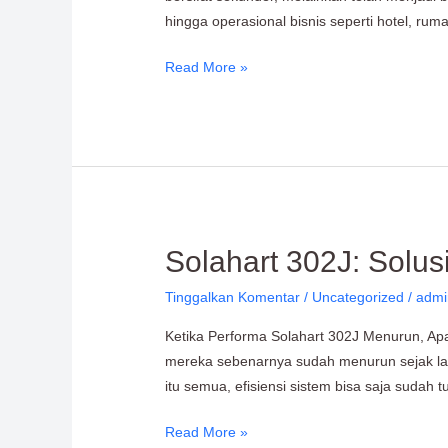
Cara
hingga operasional bisnis seperti hotel, rum
Memperbaikinya
Read More »
Solahart
Solahart 302J: Solu
302J:
Tinggalkan Komentar
/
Uncategorized
/
admi
Solusi
Performa
Ketika Performa Solahart 302J Menurun, A
Maksimal
mereka sebenarnya sudah menurun sejak lama.
&
itu semua, efisiensi sistem bisa saja sudah 
Tahan
Puluhan
Read More »