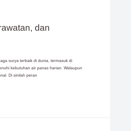
rawatan, dan
ga surya terbaik di dunia, termasuk di
enuhi kebutuhan air panas harian. Walaupun
al. Di sinilah peran