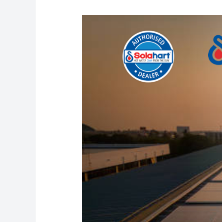
Butuh
Bantuan
Solahart?
Hubungi
Call
Center
Resmi
Sekarang!