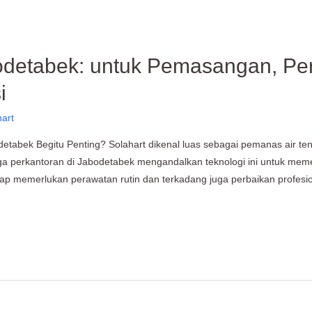
bodetabek: untuk Pemasangan, Pe
i
hart
tabek Begitu Penting? Solahart dikenal luas sebagai pemanas air tena
gga perkantoran di Jabodetabek mengandalkan teknologi ini untuk mem
tap memerlukan perawatan rutin dan terkadang juga perbaikan profesion