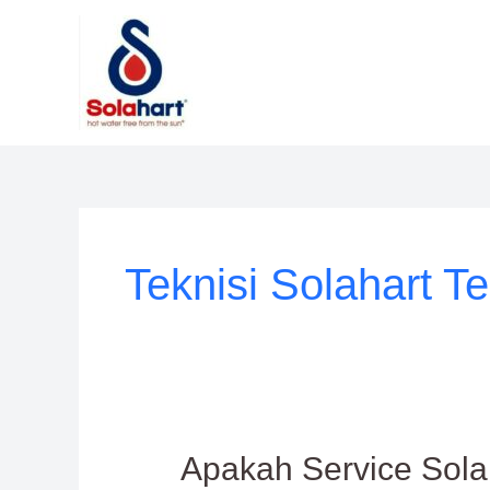
Lewati
ke
konten
Teknisi Solahart T
Apakah
Apakah Service Sola
Service