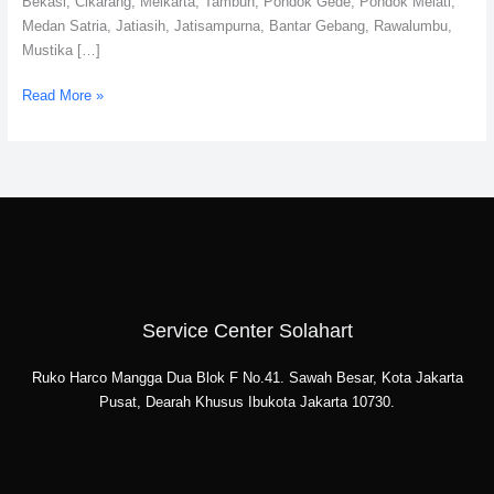
Bekasi, Cikarang, Meikarta, Tambun, Pondok Gede, Pondok Melati,
Medan Satria, Jatiasih, Jatisampurna, Bantar Gebang, Rawalumbu,
Mustika […]
Read More »
Service Center Solahart
Ruko Harco Mangga Dua Blok F No.41. Sawah Besar, Kota Jakarta
Pusat, Dearah Khusus Ibukota Jakarta 10730.