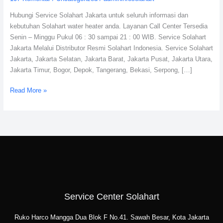
Indonesia
Hubungi Service Solahart Jakarta untuk seluruh informasi dan
kebutuhan Solahart water heater anda. Layanan Call Center Tersedia
Senin – Minggu Pukul 06 : 30 sampai 21 : 00 WIB. Service Solahart
Jakarta Melalui Distributor Resmi Solahart Indonesia. Service Solahart
Jakarta, Jakarta Selatan, Jakarta Barat, Jakarta Pusat, Jakarta Utara,
Jakarta Timur, Bogor, Depok, Tangerang, Bekasi, Serpong, […]
Read More »
Service Center Solahart
Ruko Harco Mangga Dua Blok F No.41. Sawah Besar, Kota Jakarta