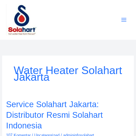
Lewati
ke
konten
Water Heater Solahart
Jakarta
Service
Service Solahart Jakarta:
Solahart
Distributor Resmi Solahart
Jakarta:
Distributor
Indonesia
Resmi
107 Komentar
/
Uncategorized
/
admininfosolahart
Solahart