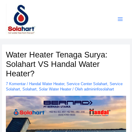
Lewati
ke
konten
Water Heater Tenaga Surya:
Solahart VS Handal Water
Heater?
7 Komentar
/
Handal Water Heater
,
Service Center Solahart
,
Service
Solahart
,
Solahart
,
Solar Water Heater
/ Oleh
admininfosolahart