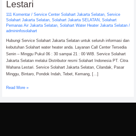
Lestari
111 Komentar
/
Service Center Solahart Jakarta Selatan
,
Service
Solahart Jakarta Selatan
,
Solahart Jakarta SELATAN
,
Solahart
Pemanas Air Jakarta Selatan
,
Solahart Water Heater Jakarta Selatan
/
admininfosolahart
Hubungi Service Solahart Jakarta Selatan untuk seluruh informasi dan
kebutuhan Solahart water heater anda. Layanan Call Center Tersedia
Senin – Minggu Pukul 06 : 30 sampai 21 : 00 WIB. Service Solahart
Jakarta Selatan melalui Distributor resmi Solahart Indonesia PT. Citra
Wahana Lestari. Service Solahart Jakarta Selatan, Cilandak, Pasar
Minggu, Bintaro, Pondok Indah, Tebet, Kemang, […]
Service
Read More »
Solahart
Jakarta
Selatan:
PT.
Citra
Wahana
Lestari