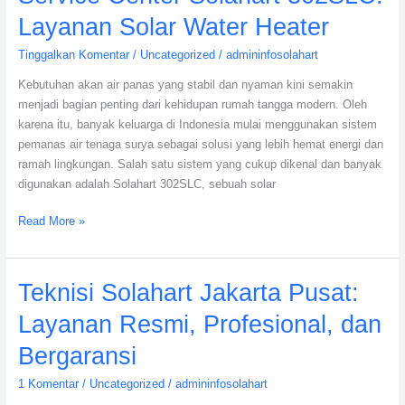
Center
Layanan Solar Water Heater
Solahart
302SLC:
Tinggalkan Komentar
/
Uncategorized
/
admininfosolahart
Layanan
Kebutuhan akan air panas yang stabil dan nyaman kini semakin
Solar
menjadi bagian penting dari kehidupan rumah tangga modern. Oleh
Water
karena itu, banyak keluarga di Indonesia mulai menggunakan sistem
Heater
pemanas air tenaga surya sebagai solusi yang lebih hemat energi dan
ramah lingkungan. Salah satu sistem yang cukup dikenal dan banyak
digunakan adalah Solahart 302SLC, sebuah solar
Read More »
Teknisi
Teknisi Solahart Jakarta Pusat:
Solahart
Layanan Resmi, Profesional, dan
Jakarta
Pusat:
Bergaransi
Layanan
1 Komentar
/
Uncategorized
/
admininfosolahart
Resmi,
Profesional,