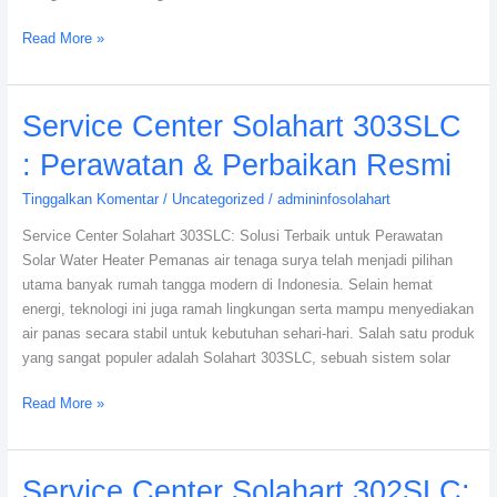
Read More »
Service
Service Center Solahart 303SLC
Center
: Perawatan & Perbaikan Resmi
Solahart
303SLC
Tinggalkan Komentar
/
Uncategorized
/
admininfosolahart
:
Service Center Solahart 303SLC: Solusi Terbaik untuk Perawatan
Perawatan
Solar Water Heater Pemanas air tenaga surya telah menjadi pilihan
&
utama banyak rumah tangga modern di Indonesia. Selain hemat
Perbaikan
energi, teknologi ini juga ramah lingkungan serta mampu menyediakan
Resmi
air panas secara stabil untuk kebutuhan sehari-hari. Salah satu produk
yang sangat populer adalah Solahart 303SLC, sebuah sistem solar
Read More »
Service
Service Center Solahart 302SLC: