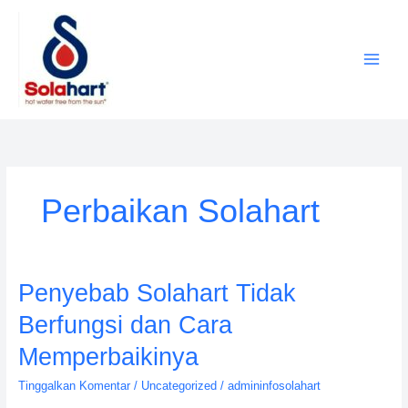
Lewati
ke
konten
Perbaikan Solahart
Penyebab
Penyebab Solahart Tidak
Solahart
Berfungsi dan Cara
Tidak
Berfungsi
Memperbaikinya
dan
Tinggalkan Komentar
/
Uncategorized
/
admininfosolahart
Cara
Memperbaikinya