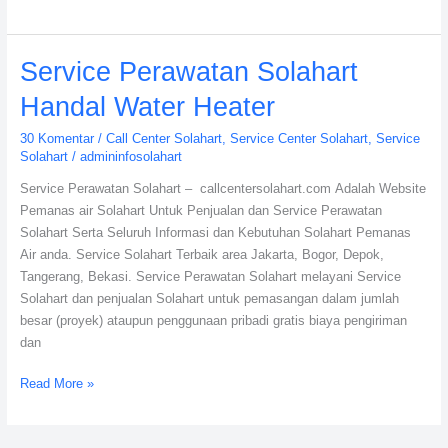
Service
Service Perawatan Solahart
Perawatan
Handal Water Heater
Solahart
Handal
30 Komentar
/
Call Center Solahart
,
Service Center Solahart
,
Service
Water
Solahart
/
admininfosolahart
Heater
Service Perawatan Solahart – callcentersolahart.com Adalah Website
Pemanas air Solahart Untuk Penjualan dan Service Perawatan
Solahart Serta Seluruh Informasi dan Kebutuhan Solahart Pemanas
Air anda. Service Solahart Terbaik area Jakarta, Bogor, Depok,
Tangerang, Bekasi. Service Perawatan Solahart melayani Service
Solahart dan penjualan Solahart untuk pemasangan dalam jumlah
besar (proyek) ataupun penggunaan pribadi gratis biaya pengiriman
dan
Read More »