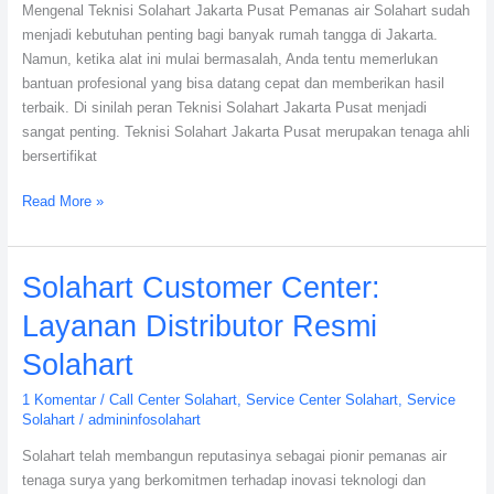
Mengenal Teknisi Solahart Jakarta Pusat Pemanas air Solahart sudah
dan
menjadi kebutuhan penting bagi banyak rumah tangga di Jakarta.
Bergaransi
Namun, ketika alat ini mulai bermasalah, Anda tentu memerlukan
bantuan profesional yang bisa datang cepat dan memberikan hasil
terbaik. Di sinilah peran Teknisi Solahart Jakarta Pusat menjadi
sangat penting. Teknisi Solahart Jakarta Pusat merupakan tenaga ahli
bersertifikat
Read More »
Solahart
Solahart Customer Center:
Customer
Layanan Distributor Resmi
Center:
Layanan
Solahart
Distributor
1 Komentar
/
Call Center Solahart
,
Service Center Solahart
,
Service
Resmi
Solahart
/
admininfosolahart
Solahart
Solahart telah membangun reputasinya sebagai pionir pemanas air
tenaga surya yang berkomitmen terhadap inovasi teknologi dan