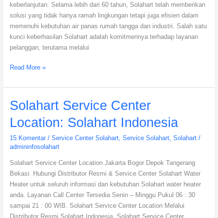
keberlanjutan. Selama lebih dari 60 tahun, Solahart telah memberikan
solusi yang tidak hanya ramah lingkungan tetapi juga efisien dalam
memenuhi kebutuhan air panas rumah tangga dan industri. Salah satu
kunci keberhasilan Solahart adalah komitmennya terhadap layanan
pelanggan, terutama melalui
Read More »
Solahart
Solahart Service Center
Service
Location: Solahart Indonesia
Center
Location:
15 Komentar
/
Service Center Solahart
,
Service Solahart
,
Solahart
/
Solahart
admininfosolahart
Indonesia
Solahart Service Center Location Jakarta Bogor Depok Tangerang
Bekasi. Hubungi Distributor Resmi & Service Center Solahart Water
Heater untuk seluruh informasi dan kebutuhan Solahart water heater
anda. Layanan Call Center Tersedia Senin – Minggu Pukul 06 : 30
sampai 21 : 00 WIB. Solahart Service Center Location Melalui
Distributor Resmi Solahart Indonesia. Solahart Service Center