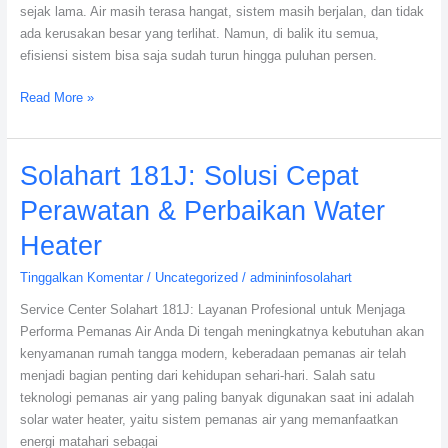
sejak lama. Air masih terasa hangat, sistem masih berjalan, dan tidak
ada kerusakan besar yang terlihat. Namun, di balik itu semua,
efisiensi sistem bisa saja sudah turun hingga puluhan persen.
Read More »
Solahart
Solahart 181J: Solusi Cepat
181J:
Perawatan & Perbaikan Water
Solusi
Cepat
Heater
Perawatan
Tinggalkan Komentar
/
Uncategorized
/
admininfosolahart
&
Perbaikan
Service Center Solahart 181J: Layanan Profesional untuk Menjaga
Water
Performa Pemanas Air Anda Di tengah meningkatnya kebutuhan akan
Heater
kenyamanan rumah tangga modern, keberadaan pemanas air telah
menjadi bagian penting dari kehidupan sehari-hari. Salah satu
teknologi pemanas air yang paling banyak digunakan saat ini adalah
solar water heater, yaitu sistem pemanas air yang memanfaatkan
energi matahari sebagai