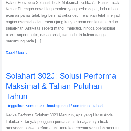
Faktor Penyebab Solahart Tidak Maksimal: Ketika Air Panas Tidak
Keluar Di tengah gaya hidup modern yang serba cepat, kebutuhan
akan air panas tidak lagi bersifat sekunder, melainkan telah menjadi
bagian esensial dalam menunjang kenyamanan dan kualitas hidup
sehari-hari. Aktivitas seperti mandi, mencuci, hingga operasional
bisnis seperti hotel, rumah sakit, dan industri kuliner sangat
bergantung pada […]
Read More »
Solahart
Solahart 302J: Solusi Performa
302J:
Maksimal & Tahan Puluhan
Solusi
Performa
Tahun
Maksimal
Tinggalkan Komentar
/
Uncategorized
/
admininfosolahart
&
Tahan
Ketika Performa Solahart 302J Menurun, Apa yang Harus Anda
Puluhan
Lakukan? Banyak pengguna pemanas air tenaga surya tidak
Tahun
menyadari bahwa performa unit mereka sebenarnya sudah menurun