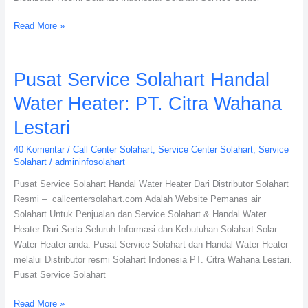
Read More »
Pusat
Pusat Service Solahart Handal
Service
Water Heater: PT. Citra Wahana
Solahart
Handal
Lestari
Water
40 Komentar
/
Call Center Solahart
,
Service Center Solahart
,
Service
Heater:
Solahart
/
admininfosolahart
PT.
Citra
Pusat Service Solahart Handal Water Heater Dari Distributor Solahart
Wahana
Resmi – callcentersolahart.com Adalah Website Pemanas air
Lestari
Solahart Untuk Penjualan dan Service Solahart & Handal Water
Heater Dari Serta Seluruh Informasi dan Kebutuhan Solahart Solar
Water Heater anda. Pusat Service Solahart dan Handal Water Heater
melalui Distributor resmi Solahart Indonesia PT. Citra Wahana Lestari.
Pusat Service Solahart
Read More »