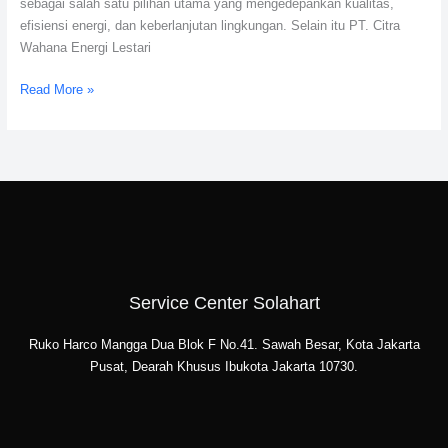
sebagai salah satu pilihan utama yang mengedepankan kualitas,
efisiensi energi, dan keberlanjutan lingkungan. Selain itu PT. Citra
Wahana Energi Lestari
Read More »
Service Center Solahart
Ruko Harco Mangga Dua Blok F No.41. Sawah Besar, Kota Jakarta
Pusat, Dearah Khusus Ibukota Jakarta 10730.