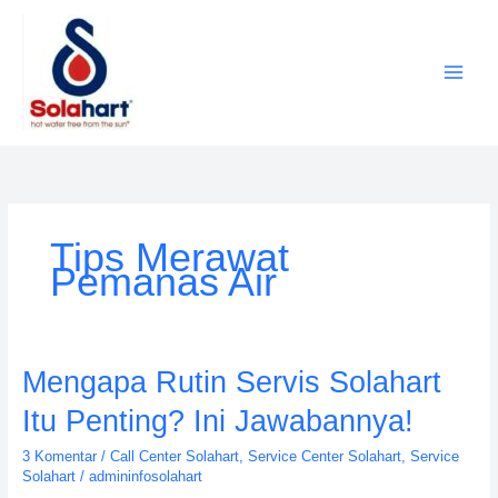
Lewati
ke
konten
Tips Merawat
Pemanas Air
Mengapa
Mengapa Rutin Servis Solahart
Rutin
Itu Penting? Ini Jawabannya!
Servis
Solahart
3 Komentar
/
Call Center Solahart
,
Service Center Solahart
,
Service
Itu
Solahart
/
admininfosolahart
Penting?