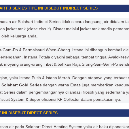
T J SERIES TIPE INI DISEBUT INDIRECT SERIES
anasan air Solahart Indirect Series tidak secara langsung, air didalam
ada jacket tank (close circuit). Disaat melalui jacket tank media pem
 oleh keluarga anda.
n-Gam-Po & Permaisauri When-Cheng. Istana ini dibangun kembali ole
tengahan. Instana Potala diyakini sebagai tempat tinggal Avalokites
ak moyang orang-orang Tibet & bahkan Raja Srong-San-Gam-Po sendir
 bagian, yaitu Istana Putih & Istana Merah. Dengan atapnya yang terb
a
Solahart Gold Series
dengan warna Emas juga memberikan keagun
 Series dalam pengembangannya dilandasi filosofi yang sederhana ya
 Ciscuit System & Super efisiensi KF Collector dalam pemakaiannya.
INI DISEBUT DIRECT SERIES
san air pada Solahart Direct Heating System yaitu air baku dipanaskan