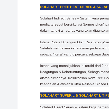
SOLAHART FREE HEAT SERIES & SOLAHAR
Solahart Indirect Series – Sistem kerja pem
media tersebut bersirkulasi (termosiphon) p
dalam tangki air panas yang akan digunakan
Istana Potala Dibangun Oleh Raja Srong-Sa
Setelah mengalami kehancuran pada abad per
sebagai “Kera” yang dipercaya sebagai Bap
Istana yang menakjubkan ini terdiri dari 2
Keagungan & Keberuntungan, Sebagaiman
diatap rumahnya. Kesuksesan New Free Heat
keandalan & efisiensi Ultra Reliable Closed
SOLAHART SUPER L & SOLAHART L TIPE 
Solahart Direct Series – Sistem kerja pemana