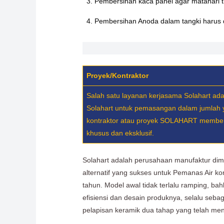
3. Pembersihan kaca panel agar matahari 
4. Pembersihan Anoda dalam tangki harus
Proyek/Kontraktor
Salah satu layanan kerjasama Solahart ad
Solahart untuk pemasangan dalam jumlah 
kontraktor atau proyek SOLAHART memberi
khusus dan eksklusif.
Solahart adalah perusahaan manufaktur dim
alternatif yang sukses untuk Pemanas Air k
tahun. Model awal tidak terlalu ramping, b
efisiensi dan desain produknya, selalu seb
pelapisan keramik dua tahap yang telah me