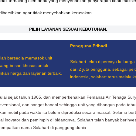
tidak terhalang oleh debu yang menyebabkan penyerapan tidak maksi
 dibersihkan agar tidak menyebabkan kerusakan
PILIH LAYANAN SESUAI KEBUTUHAN.
Pengguna Pribadi
alah bersedia memasok unit
Solahart telah dipercaya keluarga
yang besar, khusus untuk
dari 2 juta pengguna, sebagai pel
kan harga dan layanan terbaik,
indonesia, solahart terus melaku
ulai sejak tahun 1905, dan memperkenalkan Pemanas Air Tenaga Sury
onvensional, dan sangat handal sehingga unit yang dibangun pada tahu
ahkan mobil pada waktu itu belum diproduksi secara massal. Selama ber
agai inovator dan pemimpin di bidangnya. Solahart telah banyak berin
nempatkan nama Solahart di panggung dunia.