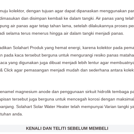
n menuju kolektor, dengan tujuan agar dapat dipanaskan menggunakan p
i dimasukan dan disimpan kembali ke dalam tangki. Air panas yang tel
ung air panas agar tetap tahan lama, setelah dilakukannya proses p
rjadi selama terus menerus hingga air dalam tangki menjadi panas.
njadikan Solahart Produk yang hemat energi, karena kolektor pada pem
an pada kaca tersebut berguna untuk mengurangi resiko panas matahar
aca yang digunakan juga dibuat menjadi lebih lentur agar membuatnya
& Click agar pemasangan menjadi mudah dan sederhana antara kolekto
ium enamel magnesium anode dan penggunaan sirkuit hidrolik tembaga p
apisan tersebut juga berguna untuk mencegah korosi dengan maksimal
njang. Solahart Solar Water Heater telah mempunyai Varian tangki yan
utuhan anda.
KENALI DAN TELITI SEBELUM MEMBELI