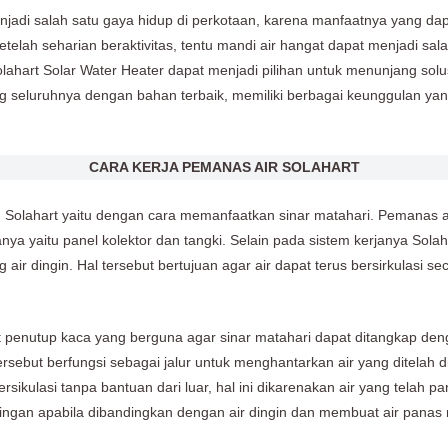
enjadi salah satu gaya hidup di perkotaan, karena manfaatnya yang da
etelah seharian beraktivitas, tentu mandi air hangat dapat menjadi sal
lahart Solar Water Heater dapat menjadi pilihan untuk menunjang solu
ng seluruhnya dengan bahan terbaik, memiliki berbagai keunggulan ya
CARA KERJA PEMANAS AIR SOLAHART
eh Solahart yaitu dengan cara memanfaatkan sinar matahari. Pemanas 
 yaitu panel kolektor dan tangki. Selain pada sistem kerjanya Solah
ir dingin. Hal tersebut bertujuan agar air dapat terus bersirkulasi sec
at penutup kaca yang berguna agar sinar matahari dapat ditangkap den
sebut berfungsi sebagai jalur untuk menghantarkan air yang ditelah dila
ersikulasi tanpa bantuan dari luar, hal ini dikarenakan air yang telah
ingan apabila dibandingkan dengan air dingin dan membuat air panas