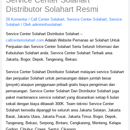
Distributor Solahart Resmi
29 Komentar
/
Call Center Solahart
,
Service Center Solahart
,
Service
Solahart
/ Oleh
admininfosolahart
Service Center Solahart Distributor Solahart –
callcentersolahart.com
Adalah Website Pemanas air Solahart Untuk
Penjualan dan Service Center Solahart Serta Seluruh Informasi dan
Kebutuhan Solahart anda. Service Center Solahart Terbaik area
Jakarta, Bogor, Depok, Tangerang, Bekasi.
Service Center Solahart Distributor Solahart melayani service Solahart
dan penjualan Solahart untuk pemasangan dalam jumlah besar
(proyek) ataupun penggunaan pribadi gratis biaya pengiriman dan
pemasangan. Service Center Solahart Dan Distributor Solahart juga
paket maintenance service solahart yang disarankan setiap 6 bulan
sekali dengan biaya dibawah 300K. Team teknisi Service Center
Solahart bersedia dipanggil ke seluruh area Jakarta Selatan, Jakarta
Barat, Jakarta Utara, Jakarta Pusat, Jakarta Timur, Bogor, Depok,
Tangerang, Bekasi, Serpong, Bintaro, Cengkareng, Menteng, Kelapa
Gading, Cibubur, Cinere, Sentul, Cikarang.