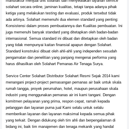
manufaktur menjual unit solahart dan menyediakan layanan service
solahart secara online, jaminan kualitas, tetapi tanpa adanya pihak
ketiga yang melakukan testing dan evaluasi, produk tersebut tidak
ada artinya. Solahart memenuhi dua elemen standard yang penting:
Konsistensi dalam proses pembuatannya dan Kualitas pembuatan. Ini
juga memenuhi banyak standard yang ditetapkan oleh badan-badan
internasional. Semua standard ini dibuat dan ditetapkan oleh badan
yang tidak mempunyai kaitan finansial apapun dengan Solahart.
Standard konstruksi dibuat oleh ahli-ahli yang independen sesudah
pengamatan dan penelitian yang panjang mengenai performa yang
harus dihasilkan oleh Solahart Pemanas Air Tenaga Surya.
Service Center Solahart Distributor Solahart Resmi Sejak 2014 kami
menangani project-project pemasangan pemanas air baik untuk skala
rumah tangga, proyek perumahan, hotel, maupun perusahaan skala
industri yang menggunakan pemanas air ini kami tangani. Dengan
komitmen pelayanan yang prima, respon cepat, ramah kepada
pelanggan dan layanan purna jual Kami selalu untuk selalu
memberikan layanan dan layanan maksimal kepada semua pihak
yang terkait. Dengan didukung oleh tim ahli dan berpengalaman di
bidang ini, baik tim manajemen dan tenaga mekanik yang handal