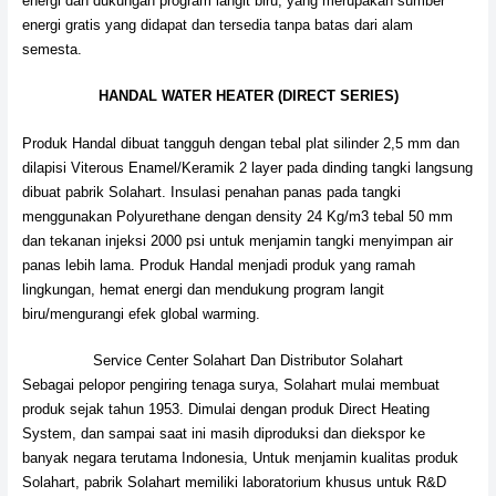
energi dan dukungan program langit biru, yang merupakan sumber
energi gratis yang didapat dan tersedia tanpa batas dari alam
semesta.
HANDAL WATER HEATER (DIRECT SERIES)
Produk Handal dibuat tangguh dengan tebal plat silinder 2,5 mm dan
dilapisi Viterous Enamel/Keramik 2 layer pada dinding tangki langsung
dibuat pabrik Solahart. Insulasi penahan panas pada tangki
menggunakan Polyurethane dengan density 24 Kg/m3 tebal 50 mm
dan tekanan injeksi 2000 psi untuk menjamin tangki menyimpan air
panas lebih lama. Produk Handal menjadi produk yang ramah
lingkungan, hemat energi dan mendukung program langit
biru/mengurangi efek global warming.
Service Center Solahart Dan Distributor Solahart
Sebagai pelopor pengiring tenaga surya, Solahart mulai membuat
produk sejak tahun 1953. Dimulai dengan produk Direct Heating
System, dan sampai saat ini masih diproduksi dan diekspor ke
banyak negara terutama Indonesia, Untuk menjamin kualitas produk
Solahart, pabrik Solahart memiliki laboratorium khusus untuk R&D