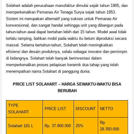
Solahart adalah perusahaan manufaktur dimulai sejak tahun 1905, dan
memperkenalkan Pemanas Air Tenaga Surya sejak tahun 1953.
Sistem ini merupakan alternatif yang sukses untuk Pemanas Air
konvensional, dan sangat handal sehingga unit yang dibangun pada
tahun-tahun awal dapat bertahan lebih dari 15 tahun. Model awal tidak
terlalu ramping, bahkan mobil pada waktu itu belum diproduksi secara
massal. Selama bertahun-tahun, Solahart telah meningkatkan
efisiensi dan desain produknya, selalu sebagai inovator dan pemimpin
di bidangnya. Solahart telah banyak berinvestasi dalam
memperkenalkan proses pelapisan keramik dua tahap yang telah
menempatkan nama Solahart di panggung dunia.
PRICE LIST SOLAHART – HARGA SEWAKTU-WAKTU BISA
BERUBAH
TYPE
PRICE LIST
DISCOUNT
NETTO
SOLAHART
Rp.
Solahart 181 L
Rp. 37.800.000
25%
28.350.000