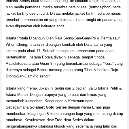
Indirect Series tidak secara langsung, air didalam tangki dipanaskan
oleh media pemanas, media tersebut bersirkulasi (termosiphon) pada
jacket tank (close circuit). Disaat melalui jacket tank media pemanas
tersebut memanaskan air yang disimpan dalam tangki air panas yang
akan digunakan oleh keluarga anda.
Istana Potala Dibangun Oleh Raja Srong-San-Gam-Po & Permaisauri
When-Cheng. Istana ini dibangun kembali oleh Dalai Lama yang
kelima pada abad 17, Setelah mengalami kehancuran pada abad
pertengahan. Instana Potala diyakini sebagai tempat tinggal
Avalokitesvara atau Guan-Yin yang bereinkarnasi sebagai “Kera” yang
dipercaya sebagai Bapak moyang orang-orang Tibet & bahkan Raja
Srong-San-Gam-Po sendiri.
Istana yang menakjubkan ini terdiri dari 2 bagian, yaitu Istana Putih &
Istana Merah. Dengan atapnya yang terbuat dari Emas yang
menambah keindahan, Keagungan & Keberuntungan,
Sebagaimana
Solahart Gold Series
dengan warna Emas juga
memberikan keagungan & keberuntungan bagi yang memasang diatap
rumahnya. Kesuksesan New Free Heat Series dalam
pengembangannya dilandasi filosofi yang sederhana yang lahir dari