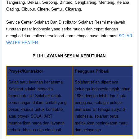
Tangerang, Bekasi, Serpong, Bintaro, Cengkareng, Menteng, Kelapa
Gading, Cibubur, Cinere, Sentul, Cikarang.
Service Center Solahart Dan Distributor Solahart Resmi menjawab
tuntutan pasar indonesia yang serba mudah dan cepat dengan
menghadirkan callcentersolahart.com sebagai pusat informasi
SOLAR
WATER HEATER
PILIH LAYANAN SESUAI KEBUTUHAN.
Proyek/Kontraktor
Pengguna Pribadi
Salah satu layanan kerjasama
Solahart telah dipercaya
Solahart adalah bersedia
keluarga indonesia sejak tahun
memasok unit Solahart untuk
1982 dengan lebih dari 2 juta
pemasangan dalam jumlah yang
pengguna, sebagai pelopor
besar, khusus untuk kontraktor
pemanas air tenaga surya di
atau proyek SOLAHART
indonesia, solahart terus
memberikan harga dan layanan
melakukan peningkatan mutu
terbaik, khusus dan eksklusif.
dan pelayanan.