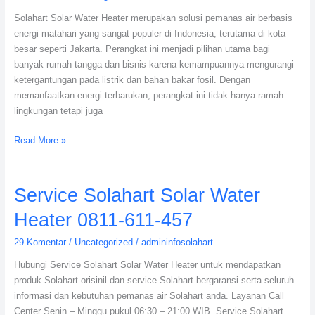
Solahart Solar Water Heater merupakan solusi pemanas air berbasis
energi matahari yang sangat populer di Indonesia, terutama di kota
besar seperti Jakarta. Perangkat ini menjadi pilihan utama bagi
banyak rumah tangga dan bisnis karena kemampuannya mengurangi
ketergantungan pada listrik dan bahan bakar fosil. Dengan
memanfaatkan energi terbarukan, perangkat ini tidak hanya ramah
lingkungan tetapi juga
Read More »
Service
Service Solahart Solar Water
Solahart
Heater 0811-611-457
Solar
Water
29 Komentar
/
Uncategorized
/
admininfosolahart
Heater
Hubungi Service Solahart Solar Water Heater untuk mendapatkan
0811-
produk Solahart orisinil dan service Solahart bergaransi serta seluruh
611-
informasi dan kebutuhan pemanas air Solahart anda. Layanan Call
457
Center Senin – Minggu pukul 06:30 – 21:00 WIB. Service Solahart