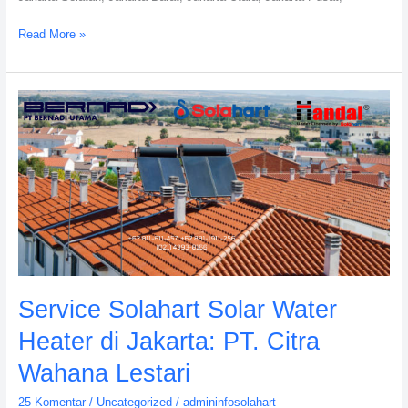
Read More »
Service
Solahart
Solar
Water
Heater
di
Jakarta:
PT.
Citra
Wahana
Lestari
Service Solahart Solar Water
Heater di Jakarta: PT. Citra
Wahana Lestari
25 Komentar
/
Uncategorized
/
admininfosolahart