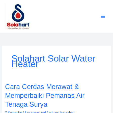
Lewati
ke
konten
Solahart Solar Water
Heater
Cara
Cara Cerdas Merawat &
Cerdas
Memperbaiki Pemanas Air
Merawat
&
Tenaga Surya
Memperbaiki
2 Komentar
/
Uncategorized
/
admininfosolahart
Pemanas