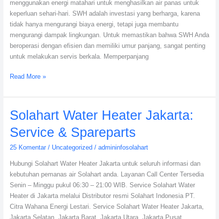
menggunakan energi matahari untuk menghasilkan air panas untuk
keperluan sehari-hari. SWH adalah investasi yang berharga, karena
tidak hanya mengurangi biaya energi, tetapi juga membantu
mengurangi dampak lingkungan. Untuk memastikan bahwa SWH Anda
beroperasi dengan efisien dan memiliki umur panjang, sangat penting
untuk melakukan servis berkala. Memperpanjang
Read More »
Solahart
Solahart Water Heater Jakarta:
Water
Service & Spareparts
Heater
Jakarta:
25 Komentar
/
Uncategorized
/
admininfosolahart
Service
Hubungi Solahart Water Heater Jakarta untuk seluruh informasi dan
&
kebutuhan pemanas air Solahart anda. Layanan Call Center Tersedia
Spareparts
Senin – Minggu pukul 06:30 – 21:00 WIB. Service Solahart Water
Heater di Jakarta melalui Distributor resmi Solahart Indonesia PT.
Citra Wahana Energi Lestari. Service Solahart Water Heater Jakarta,
Jakarta Selatan, Jakarta Barat, Jakarta Utara, Jakarta Pusat,