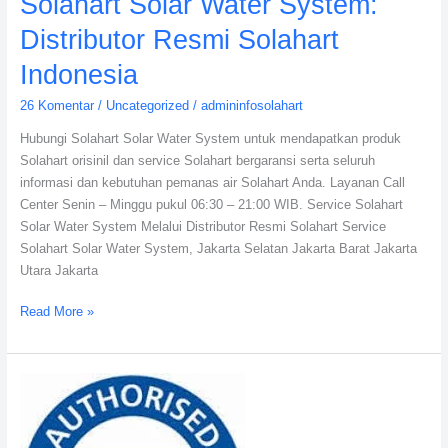
Solahart Solar Water System:
Solar
Distributor Resmi Solahart
Water
System:
Indonesia
Distributor
26 Komentar
/
Uncategorized
/
admininfosolahart
Resmi
Solahart
Hubungi Solahart Solar Water System untuk mendapatkan produk
Indonesia
Solahart orisinil dan service Solahart bergaransi serta seluruh
informasi dan kebutuhan pemanas air Solahart Anda. Layanan Call
Center Senin – Minggu pukul 06:30 – 21:00 WIB. Service Solahart
Solar Water System Melalui Distributor Resmi Solahart Service
Solahart Solar Water System, Jakarta Selatan Jakarta Barat Jakarta
Utara Jakarta
Read More »
Solahart
Water
Heating