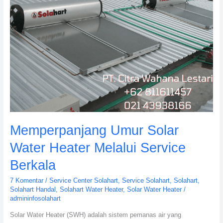
Memperpanjang Umur Solar
Water Heater Melalui Service
Berkala
7 Komentar
/
Service Center Solahart
,
Service Solahart
,
Solahart
,
Solahart Handal
,
Solahart Water Heater
,
Solar Water Heater
/
admininfosolahart
Solar Water Heater (SWH) adalah sistem pemanas air yang