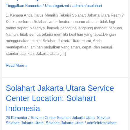
Tinggalkan Komentar
/
Uncategorized
/
admininfosolahart
Resmi
Cepat,
1. Kenapa Anda Harus Memilih Teknisi Solahart Jakarta Utara Resmi?
Tepat,
Ketika performa Solahart water heater menurun atau air tidak lagi
dan
panas seperti biasanya, banyak pengguna langsung mencari bantuan.
Terpercaya
Namun, tidak semua teknisi memiliki keahlian yang tepat.Dengan
menggunakan teknisi Solahart Jakarta Utara resmi, Anda
mendapatkan jaminan perbaikan yang aman, cepat, dan sesuai
standar pabrikan. Jakarta Utara […]
Read More »
Solahart
Solahart Jakarta Utara Service
Jakarta
Center Location: Solahart
Utara
Service
Indonesia
Center
26 Komentar
/
Service Center Solahart Jakarta Utara
,
Service
Location:
Solahart Jakarta Utara
,
Solahart Jakarta Utara
/
admininfosolahart
Solahart