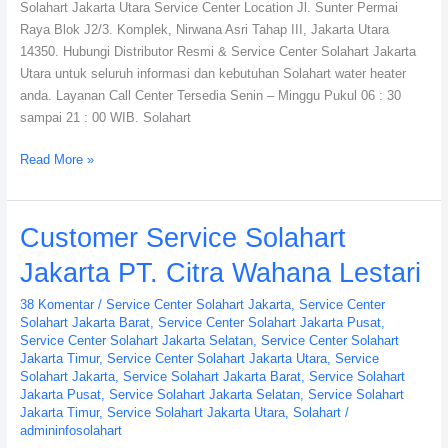
Indonesia
Solahart Jakarta Utara Service Center Location Jl. Sunter Permai
Raya Blok J2/3. Komplek, Nirwana Asri Tahap III, Jakarta Utara
14350. Hubungi Distributor Resmi & Service Center Solahart Jakarta
Utara untuk seluruh informasi dan kebutuhan Solahart water heater
anda. Layanan Call Center Tersedia Senin – Minggu Pukul 06 : 30
sampai 21 : 00 WIB. Solahart
Read More »
Customer
Customer Service Solahart
Service
Jakarta PT. Citra Wahana Lestari
Solahart
Jakarta
38 Komentar
/
Service Center Solahart Jakarta
,
Service Center
PT.
Solahart Jakarta Barat
,
Service Center Solahart Jakarta Pusat
,
Citra
Service Center Solahart Jakarta Selatan
,
Service Center Solahart
Jakarta Timur
,
Service Center Solahart Jakarta Utara
,
Service
Wahana
Solahart Jakarta
,
Service Solahart Jakarta Barat
,
Service Solahart
Lestari
Jakarta Pusat
,
Service Solahart Jakarta Selatan
,
Service Solahart
Jakarta Timur
,
Service Solahart Jakarta Utara
,
Solahart
/
admininfosolahart