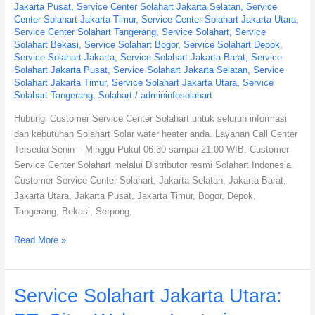
Jakarta Pusat
,
Service Center Solahart Jakarta Selatan
,
Service
Center Solahart Jakarta Timur
,
Service Center Solahart Jakarta Utara
,
Service Center Solahart Tangerang
,
Service Solahart
,
Service
Solahart Bekasi
,
Service Solahart Bogor
,
Service Solahart Depok
,
Service Solahart Jakarta
,
Service Solahart Jakarta Barat
,
Service
Solahart Jakarta Pusat
,
Service Solahart Jakarta Selatan
,
Service
Solahart Jakarta Timur
,
Service Solahart Jakarta Utara
,
Service
Solahart Tangerang
,
Solahart
/
admininfosolahart
Hubungi Customer Service Center Solahart untuk seluruh informasi
dan kebutuhan Solahart Solar water heater anda. Layanan Call Center
Tersedia Senin – Minggu Pukul 06:30 sampai 21:00 WIB. Customer
Service Center Solahart melalui Distributor resmi Solahart Indonesia.
Customer Service Center Solahart, Jakarta Selatan, Jakarta Barat,
Jakarta Utara, Jakarta Pusat, Jakarta Timur, Bogor, Depok,
Tangerang, Bekasi, Serpong,
Read More »
Service
Service Solahart Jakarta Utara:
Solahart