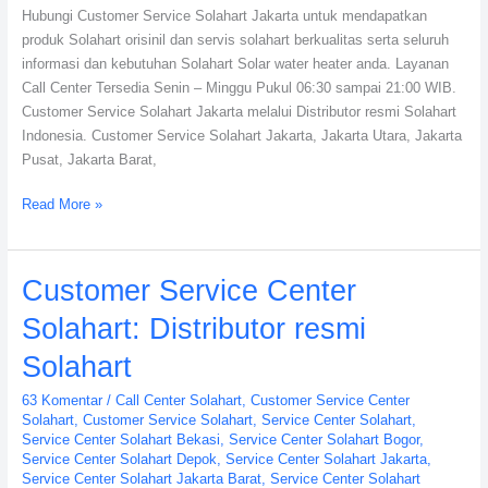
Hubungi Customer Service Solahart Jakarta untuk mendapatkan
produk Solahart orisinil dan servis solahart berkualitas serta seluruh
informasi dan kebutuhan Solahart Solar water heater anda. Layanan
Call Center Tersedia Senin – Minggu Pukul 06:30 sampai 21:00 WIB.
Customer Service Solahart Jakarta melalui Distributor resmi Solahart
Indonesia. Customer Service Solahart Jakarta, Jakarta Utara, Jakarta
Pusat, Jakarta Barat,
Read More »
Customer
Customer Service Center
Service
Solahart: Distributor resmi
Center
Solahart:
Solahart
Distributor
63 Komentar
/
Call Center Solahart
,
Customer Service Center
resmi
Solahart
,
Customer Service Solahart
,
Service Center Solahart
,
Solahart
Service Center Solahart Bekasi
,
Service Center Solahart Bogor
,
Service Center Solahart Depok
,
Service Center Solahart Jakarta
,
Service Center Solahart Jakarta Barat
,
Service Center Solahart