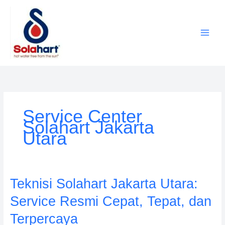
Lewati
ke
konten
Service Center
Solahart Jakarta
Utara
Teknisi
Teknisi Solahart Jakarta Utara:
Solahart
Service Resmi Cepat, Tepat, dan
Jakarta
Utara:
Terpercaya
Service