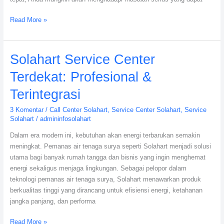
Read More »
Solahart
Solahart Service Center
Service
Terdekat: Profesional &
Center
Terdekat:
Terintegrasi
Profesional
3 Komentar
/
Call Center Solahart
,
Service Center Solahart
,
Service
&
Solahart
/
admininfosolahart
Terintegrasi
Dalam era modern ini, kebutuhan akan energi terbarukan semakin
meningkat. Pemanas air tenaga surya seperti Solahart menjadi solusi
utama bagi banyak rumah tangga dan bisnis yang ingin menghemat
energi sekaligus menjaga lingkungan. Sebagai pelopor dalam
teknologi pemanas air tenaga surya, Solahart menawarkan produk
berkualitas tinggi yang dirancang untuk efisiensi energi, ketahanan
jangka panjang, dan performa
Read More »