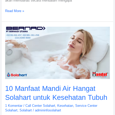
akan membahas secara mendalam mengapa
Read More »
10
Manfaat
Mandi
Air
Hangat
Solahart
untuk
Kesehatan
Tubuh
10 Manfaat Mandi Air Hangat
Solahart untuk Kesehatan Tubuh
1 Komentar
/
Call Center Solahart
,
Kesehatan
,
Service Center
Solahart
,
Solahart
/
admininfosolahart