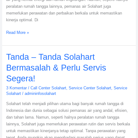
peralatan rumah tangga lainnya, pemanas air Solahart juga
memerlukan perawatan dan perbaikan berkala untuk memastikan
kinerja optimal. Di
Read More »
Tanda
Tanda – Tanda Solahart
–
Bermasalah & Perlu Servis
Tanda
Solahart
Segera!
Bermasalah
3 Komentar
/
Call Center Solahart
,
Service Center Solahart
,
Service
&
Solahart
/
admininfosolahart
Perlu
Servis
Solahart telah menjadi pilihan utama bagi banyak rumah tangga di
Segera!
Indonesia dan dunia sebagai solusi pemanas air yang andal, efisien,
dan tahan lama. Namun, seperti halnya peralatan rumah tangga
lainnya, Solahart juga memerlukan perawatan rutin dan servis berkala
untuk memastikan kinerjanya tetap optimal. Tanpa perawatan yang
tepat, Anda mungkin akan menghadapi masalah serius yang dapat