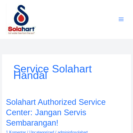
Lewati
ke
konten
Service Solahart
Handal
Solahart
Solahart Authorized Service
Authorized
Center: Jangan Servis
Service
Center:
Sembarangan!
Jangan
1 Komentar
/
Uncategorized
/
admininfosolahart
Servis