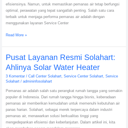
efisiensinya. Namun, untuk memastikan pemanas air tetap berfungsi
optimal, perawatan yang tepat sangatlah penting. Salah satu cara
terbaik untuk menjaga performa pemanas air adalah dengan
menggunakan layanan Service Center
Read More »
Pusat
Pusat Layanan Resmi Solahart:
Layanan
Ahlinya Solar Water Heater
Resmi
Solahart:
3 Komentar
/
Call Center Solahart
,
Service Center Solahart
,
Service
Ahlinya
Solahart
/
admininfosolahart
Solar
Pemanas air adalah salah satu perangkat rumah tangga yang semakin
Water
populer di Indonesia. Dari rumah tangga hingga bisnis, keberadaan
Heater
pemanas air memberikan kemudahan untuk memenuhi kebutuhan air
panas harian. Solahart, sebagai merek terpercaya dalam industri
pemanas air, menawarkan solusi berkualitas tinggi yang
mengedepankan efisiensi dan keberlanjutan. Dalam artikel ini, kita