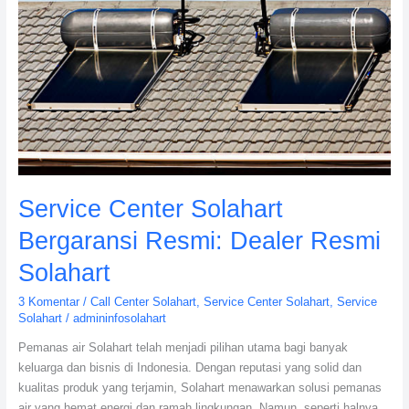
Service Center Solahart
Bergaransi Resmi: Dealer Resmi
Solahart
3 Komentar
/
Call Center Solahart
,
Service Center Solahart
,
Service
Solahart
/
admininfosolahart
Pemanas air Solahart telah menjadi pilihan utama bagi banyak
keluarga dan bisnis di Indonesia. Dengan reputasi yang solid dan
kualitas produk yang terjamin, Solahart menawarkan solusi pemanas
air yang hemat energi dan ramah lingkungan. Namun, seperti halnya