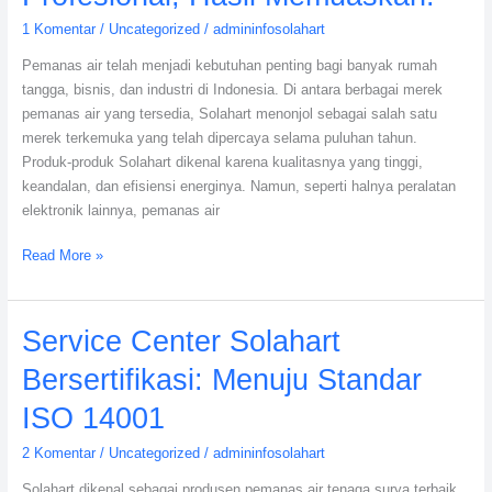
1 Komentar
/
Uncategorized
/
admininfosolahart
Pemanas air telah menjadi kebutuhan penting bagi banyak rumah
tangga, bisnis, dan industri di Indonesia. Di antara berbagai merek
pemanas air yang tersedia, Solahart menonjol sebagai salah satu
merek terkemuka yang telah dipercaya selama puluhan tahun.
Produk-produk Solahart dikenal karena kualitasnya yang tinggi,
keandalan, dan efisiensi energinya. Namun, seperti halnya peralatan
elektronik lainnya, pemanas air
Read More »
Service
Service Center Solahart
Center
Bersertifikasi: Menuju Standar
Solahart
Bersertifikasi:
ISO 14001
Menuju
2 Komentar
/
Uncategorized
/
admininfosolahart
Standar
ISO
Solahart dikenal sebagai produsen pemanas air tenaga surya terbaik