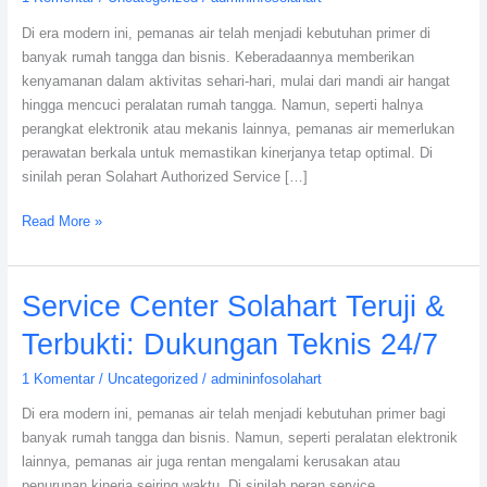
Sembarangan!
Di era modern ini, pemanas air telah menjadi kebutuhan primer di
banyak rumah tangga dan bisnis. Keberadaannya memberikan
kenyamanan dalam aktivitas sehari-hari, mulai dari mandi air hangat
hingga mencuci peralatan rumah tangga. Namun, seperti halnya
perangkat elektronik atau mekanis lainnya, pemanas air memerlukan
perawatan berkala untuk memastikan kinerjanya tetap optimal. Di
sinilah peran Solahart Authorized Service […]
Read More »
Service
Service Center Solahart Teruji &
Center
Terbukti: Dukungan Teknis 24/7
Solahart
Teruji
1 Komentar
/
Uncategorized
/
admininfosolahart
&
Di era modern ini, pemanas air telah menjadi kebutuhan primer bagi
Terbukti:
banyak rumah tangga dan bisnis. Namun, seperti peralatan elektronik
Dukungan
lainnya, pemanas air juga rentan mengalami kerusakan atau
Teknis
penurunan kinerja seiring waktu. Di sinilah peran service