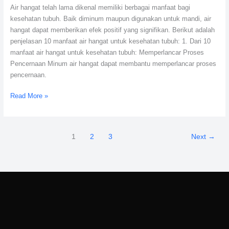
Air hangat telah lama dikenal memiliki berbagai manfaat bagi
kesehatan tubuh. Baik diminum maupun digunakan untuk mandi, air
hangat dapat memberikan efek positif yang signifikan. Berikut adalah
penjelasan 10 manfaat air hangat untuk kesehatan tubuh: 1. Dari 10
manfaat air hangat untuk kesehatan tubuh: Memperlancar Proses
Pencernaan Minum air hangat dapat membantu memperlancar proses
pencernaan.
Read More »
1
2
3
Next
→