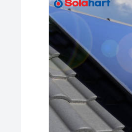
Air
Tenaga
Surya
Terbaik:
Solahart
Pilihan
Cerdas