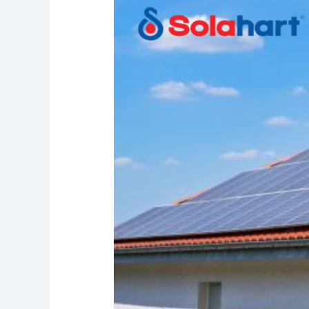
yang
Terbaik
Untuk
Solar
Water
Heater