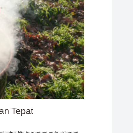
han Tepat
i piring, kita bergantung pada air hangat