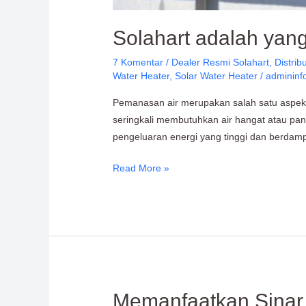
Solahart adalah yang
7 Komentar
/
Dealer Resmi Solahart
,
Distrib
Water Heater
,
Solar Water Heater
/
admininf
Pemanasan air merupakan salah satu aspek p
seringkali membutuhkan air hangat atau pa
pengeluaran energi yang tinggi dan berdamp
Read More »
Memanfaatkan
Memanfaatkan Sinar 