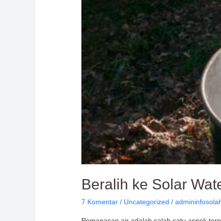
Handal
Pilihan
Tepat
Beralih ke Solar Wat
7 Komentar
/
Uncategorized
/
admininfosola
Pemanasan air adalah salah satu aspek terpe