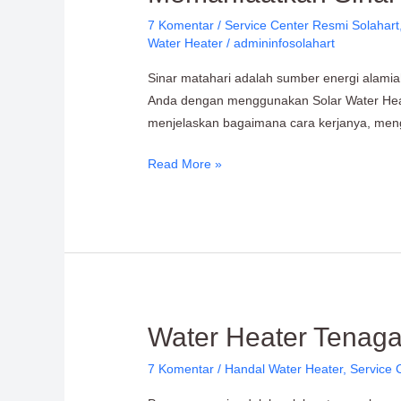
Sinar
7 Komentar
/
Service Center Resmi Solahart
Matahari
Water Heater
/
admininfosolahart
yang
tak
Sinar matahari adalah sumber energi alami
Terbatas
Anda dengan menggunakan Solar Water Heater,
menjelaskan bagaimana cara kerjanya, men
Read More »
Water
Water Heater Tenaga
Heater
7 Komentar
/
Handal Water Heater
,
Service 
Tenaga
Surya: