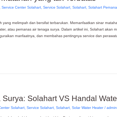
,
Service Center Solahart
,
Service Solahart
,
Solahart
,
Solahart Pemanas
ah yang melimpah dan bersifat terbarukan. Memanfaatkan sinar mataha
 atau pemanas air tenaga surya. Dalam artikel ini, Solahart akan men
guraikan manfaatnya, dan membahas pentingnya service dan perawat
 Surya: Solahart VS Handal Wate
Center Solahart
,
Service Solahart
,
Solahart
,
Solar Water Heater
/
admin