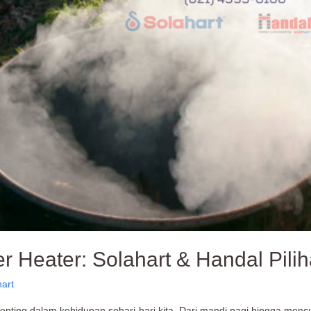
er Heater: Solahart & Handal Pili
hart
nting dalam kehidupan sehari-hari kita. Dari mandi pagi hingga mencuc