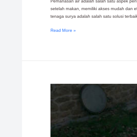
Pemanasan air adalah salah satu aspek pen
Solahart
setelah makan, memiliki akses mudah dan ef
VS
tenaga surya adalah salah satu solusi ter
Handal
Water
Read More »
Heater?
Beralih
ke
Solar
Water
Heater:
Solahart
&