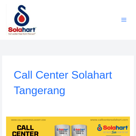
Lewati
ke
konten
Call Center Solahart
Tangerang
Call
Center
Solahart